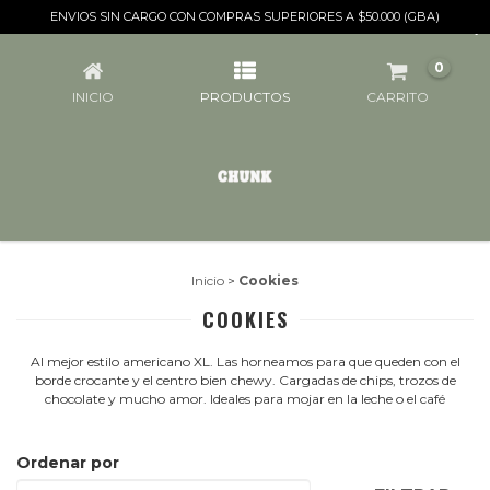
ENVIOS SIN CARGO CON COMPRAS SUPERIORES A $50.000 (GBA)
COOKIES
0
INICIO
PRODUCTOS
CARRITO
Inicio
>
Cookies
COOKIES
Al mejor estilo americano XL. Las horneamos para que queden con el
borde crocante y el centro bien chewy. Cargadas de chips, trozos de
chocolate y mucho amor. Ideales para mojar en la leche o el café
Ordenar por